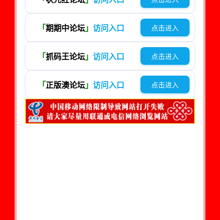
「
期期中论坛
」
访问入口
点击进入
「
抓码王论坛
」
访问入口
点击进入
「
正版澳论坛
」
访问入口
点击进入